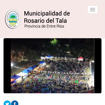
Ir
al
Municipalidad
Mostrar/
contenido
de Rosario
barra
principal
del Tala
de
navegac
Contenido
principal