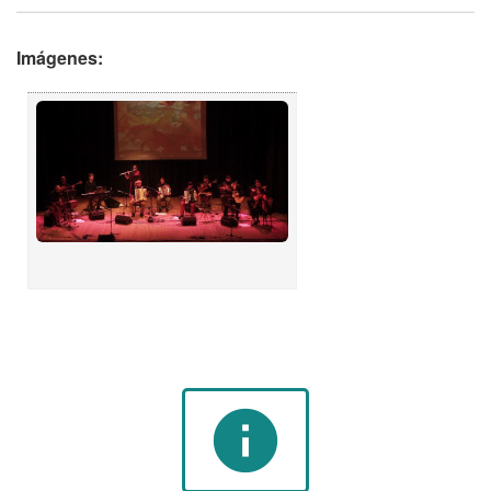
Imágenes:
info